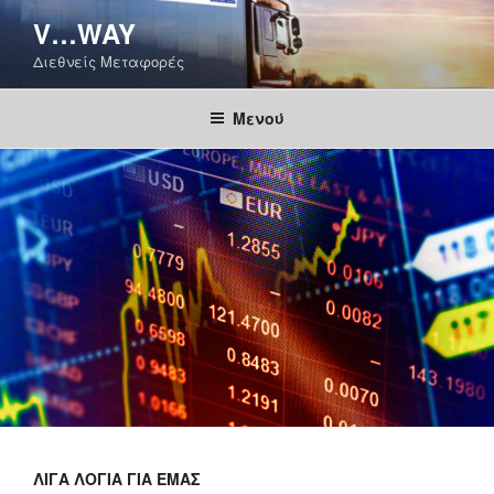
Μετάβαση
V…WAY
στο
Διεθνείς Μεταφορές
περιεχόμενο
Μενού
ΛΊΓΑ ΛΌΓΙΑ ΓΙΑ ΕΜΆΣ